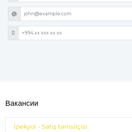
@
Вакансии
İpekyol - Satış təmsilçisi