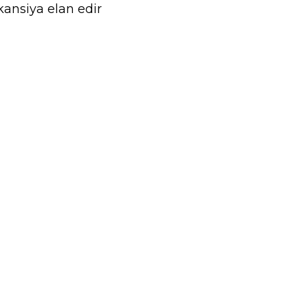
kansiya elan edir
lik əməliyyatlara nəzarət etmək,onların düzgün 
n müavini
, müştəri yönümlü və satış sahəsində karyera qur