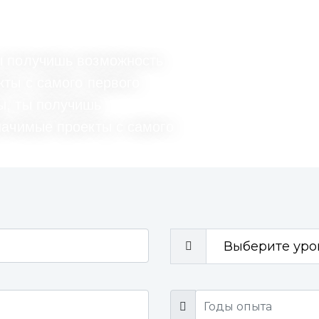
ы получишь возможность
кты с самого первого
ы, ты получишь
начимые проекты с самого