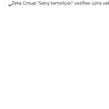
Zeta Group “Satış təmsilçisi” vəzifəsi üzrə va
Ə/h 500 AZN +
The Entertainer - Mağaza meneceri
The Entertainer mağazalar şəbəkəsinə gündə
Mağaza meneceri axtarırıq.
Ə/h 1200 AZN +
The Entertainer - Mağaza menecerini
The Entertainer mağazalar şəbəkəsinə aktiv
axtarırıq.
Ə/h 800-900 AZN +