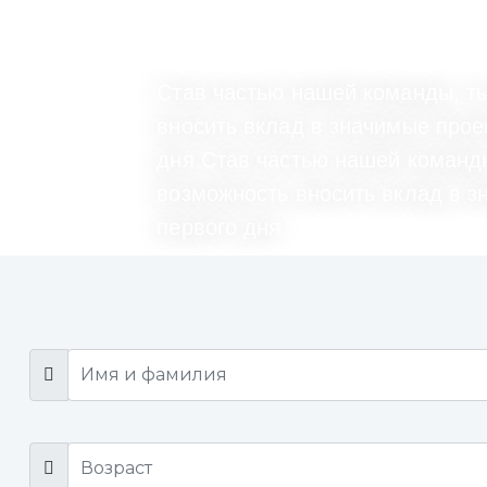
Став частью нашей команды, т
вносить вклад в значимые прое
дня.Став частью нашей команд
возможность вносить вклад в з
первого дня.