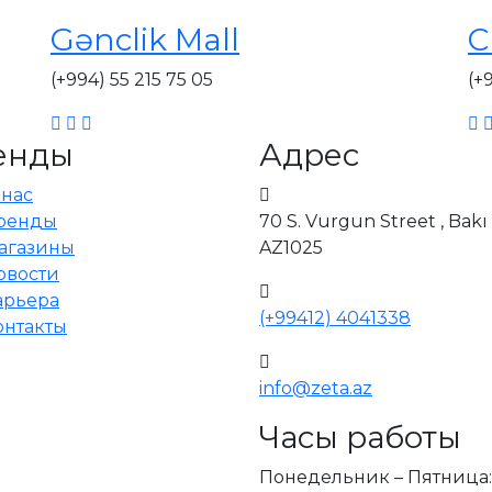
Gənclik Mall
C
(+994) 55 215 75 05
(+
енды
Адрес
 нас
ренды
70 S. Vurgun Street , Bakı
агазины
AZ1025
овости
арьера
(+99412) 4041338
онтакты
info@zeta.az
Часы работы
Понедельник – Пятница: