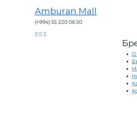
Amburan Mall
(+994) 55 220 06 50
Бр
О
Б
М
Н
К
К